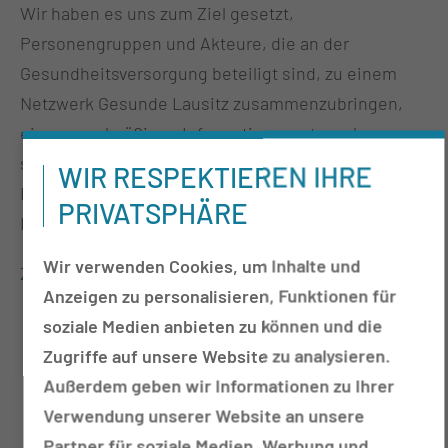
Wir haben es uns zum Ziel gesetzt,
Personengruppen und Akteure, die an der
Gesundheitsversorgung beteiligt sind, zu einem
Netzwerk Gesunde Lausitz zusammenzubringen,
einen regelmäßigen Informationsaustausch
sicherzustellen und aus der Region und deren
WIR RESPEKTIEREN IHRE
Bedürfnisse heraus gemeinsame Projekte und
PRIVATSPHÄRE
Innovationen umzusetzen.
Wir verwenden Cookies, um Inhalte und
Zur Detailansicht
Anzeigen zu personalisieren, Funktionen für
soziale Medien anbieten zu können und die
Zugriffe auf unsere Website zu analysieren.
Außerdem geben wir Informationen zu Ihrer
Verwendung unserer Website an unsere
Partner für soziale Medien, Werbung und