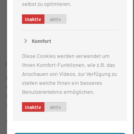
selbst zu optimieren.
inaktiv
aktiv
Komfort
Diese Cookies werden verwendet um
TREUHAND & TRANSFERSTELLE
Ihnen Komfort-Funktionen, wie z.B. das
Anschauen von Videos, zur Verfügung zu
In diesem Schwerpunkt werden die relevanten
stellen welche Ihnen ein besseres
Konzepte für das Datenmanagement, die
Benutzererlebnis ermöglichen.
Datennutzung und den Datenzugriff entwickelt und
umgesetzt.
inaktiv
aktiv
Zur Detailansicht