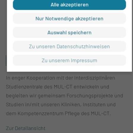
Alle akzeptieren
Nur Notwendige akzeptieren
Auswahl speichern
Zu unseren Datenschutzhinweisen
WIS­SEN­SCHAFTS­KO­OR­DI­NA­TI­ON & FOR­
Zu unserem Impressum
SCHUNGS­FÖR­DE­RUNG
In enger Kooperation mit der interdisziplinären
Studienzentrale des MUL-CT entwickeln und
begleiten wir gemeinsam Forschungsprojekte und
Studien in/mit unseren Kliniken, Instituten und
dem Kompetenzzentrum Pflege des MUL-CT.
Zur Detailansicht