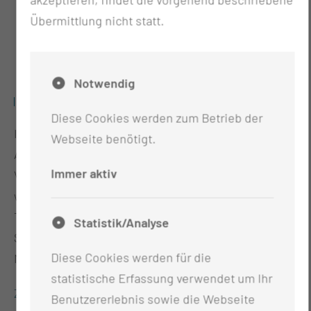
Übermittlung nicht statt.
Notwendig
INTEROPERABILITÄT
Diese Cookies werden zum Betrieb der
In diesem Schwerpunkt liegt der Fokus auf dem
Webseite benötigt.
Aufbau regionaler Versorgungsnetze und ihrer
Immer aktiv
Verbindung mit dem digitalen Leitkrankenhaus,
wobei sichergestellt wird, dass alles mit der
Telematik-Infrastruktur (TI) und mit nationalen
Statistik/Analyse
Spezifikationen, wie dem Kerndatensatz der
Diese Cookies werden für die
Medizininformatik Initiative, im Einklang steht.
statistische Erfassung verwendet um Ihr
Zur Detailansicht
Benutzererlebnis sowie die Webseite