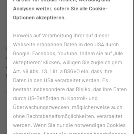
Analysen weiter, sofern Sie alle Cookie-
Optionen akzeptieren.
TRANSFER & GRÜNDUNG
Hinweis auf Verarbeitung Ihrer auf dieser
Webseite erhobenen Daten in den USA durch
Entwickeln, testen, zertifizieren – Wir wollen
Google, Facebook, Youtube. Indem sie auf „Alle
medizintechnologische Innovationen und Start-Ups
akzeptieren“ klicken, willigen Sie zugleich gem.
aus der Gesundheitsbranche bis zur Marktreife
Art. 49 Abs. 1 S. 1 lit. a DSGVO ein, dass Ihre
begleiten.
Daten in den USA verarbeitet werden. Es
besteht insbesondere das Risiko, das Ihre Daten
Zur Detailansicht
durch US-Behörden zu Kontroll- und
Überwachungszwecken, möglicherweise auch
ohne Rechtsbehelfsmöglichkeiten, verarbeitet
werden. Wenn Sie nur die notwendigen Cookies
akzeptieren, findet die vorgehend beschriebene