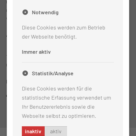
0355 46-3860
research@mul-ct.de
Notwendig
www.mul-trs.de
Diese Cookies werden zum Betrieb
ADRESSE
der Webseite benötigt.
Medizinischen Universität Lausitz - Carl Thiem
Immer aktiv
Thiemstr. 111
03048 Cottbus
Statistik/Analyse
RECHTLICHES
Diese Cookies werden für die
Impressum
statistische Erfassung verwendet um
Datenschutz
Ihr Benutzererlebnis sowie die
Cookie-Einstellungen
Webseite selbst zu optimieren.
inaktiv
aktiv