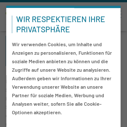
WIR RESPEKTIEREN IHRE
PRIVATSPHÄRE
WIS­SEN­SCHAFTS­KO­OR­DI­NA­
Wir verwenden Cookies, um Inhalte und
TI­ON & FOR­SCHUNGS­FÖR­DE­
Anzeigen zu personalisieren, Funktionen für
RUNG
soziale Medien anbieten zu können und die
Zugriffe auf unsere Website zu analysieren.
Außerdem geben wir Informationen zu Ihrer
In enger Kooperation mit der interdisziplinären
Verwendung unserer Website an unsere
Studienzentrale der MUL-CT entwickeln und
Partner für soziale Medien, Werbung und
begleiten wir gemeinsam Forschungsprojekte und
Analysen weiter, sofern Sie alle Cookie-
Studien in/mit unseren Kliniken, Instituten und
Optionen akzeptieren.
dem Kompetenzzentrum Pflege der MUL-CT. Dies
umfasst u.a. die Akquise, das Management und das