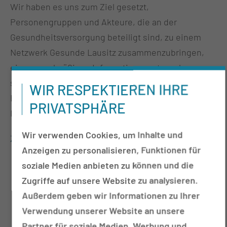
Wir haben es uns zum Ziel gesetzt,
Personengruppen und Akteure, die an der
Gesundheitsversorgung beteiligt sind, zu einem
Netzwerk Gesunde Lausitz zusammenzubringen,
einen regelmäßigen Informationsaustausch
sicherzustellen und aus der Region und deren
WIR RESPEKTIEREN IHRE
Bedürfnisse heraus gemeinsame Projekte und
PRIVATSPHÄRE
Innovationen umzusetzen.
Wir verwenden Cookies, um Inhalte und
Zur Detailansicht
Anzeigen zu personalisieren, Funktionen für
soziale Medien anbieten zu können und die
Zugriffe auf unsere Website zu analysieren.
Außerdem geben wir Informationen zu Ihrer
Verwendung unserer Website an unsere
Partner für soziale Medien, Werbung und