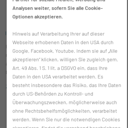
Analysen weiter, sofern Sie alle Cookie-
Optionen akzeptieren.
TRANSFER & GRÜNDUNG
Hinweis auf Verarbeitung Ihrer auf dieser
Webseite erhobenen Daten in den USA durch
Entwickeln, testen, zertifizieren – Wir wollen
Google, Facebook, Youtube. Indem sie auf „Alle
medizintechnologische Innovationen und Start-Ups
akzeptieren“ klicken, willigen Sie zugleich gem.
aus der Gesundheitsbranche bis zur Marktreife
Art. 49 Abs. 1 S. 1 lit. a DSGVO ein, dass Ihre
begleiten.
Daten in den USA verarbeitet werden. Es
besteht insbesondere das Risiko, das Ihre Daten
Zur Detailansicht
durch US-Behörden zu Kontroll- und
Überwachungszwecken, möglicherweise auch
ohne Rechtsbehelfsmöglichkeiten, verarbeitet
werden. Wenn Sie nur die notwendigen Cookies
akzeptieren, findet die vorgehend beschriebene