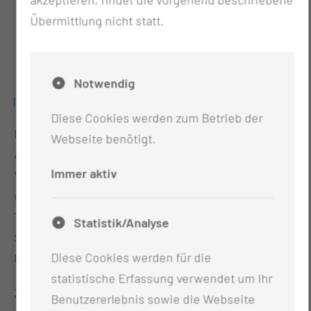
Übermittlung nicht statt.
Notwendig
INTEROPERABILITÄT
Diese Cookies werden zum Betrieb der
In diesem Schwerpunkt liegt der Fokus auf dem
Webseite benötigt.
Aufbau regionaler Versorgungsnetze und ihrer
Immer aktiv
Verbindung mit dem digitalen Leitkrankenhaus,
wobei sichergestellt wird, dass alles mit der
Telematik-Infrastruktur (TI) und mit nationalen
Statistik/Analyse
Spezifikationen, wie dem Kerndatensatz der
Diese Cookies werden für die
Medizininformatik Initiative, im Einklang steht.
statistische Erfassung verwendet um Ihr
Zur Detailansicht
Benutzererlebnis sowie die Webseite