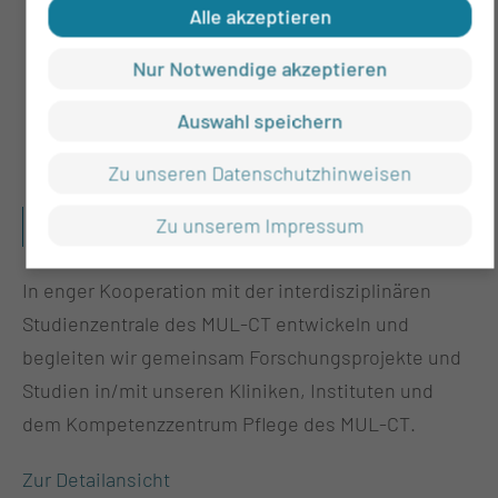
Alle akzeptieren
Nur Notwendige akzeptieren
Auswahl speichern
Zu unseren Datenschutzhinweisen
WIS­SEN­SCHAFTS­KO­OR­DI­NA­TI­ON & FOR­
Zu unserem Impressum
SCHUNGS­FÖR­DE­RUNG
In enger Kooperation mit der interdisziplinären
Studienzentrale des MUL-CT entwickeln und
begleiten wir gemeinsam Forschungsprojekte und
Studien in/mit unseren Kliniken, Instituten und
dem Kompetenzzentrum Pflege des MUL-CT.
Zur Detailansicht