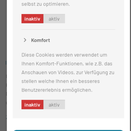
selbst zu optimieren.
inaktiv
aktiv
Komfort
Diese Cookies werden verwendet um
TREUHAND & TRANSFERSTELLE
Ihnen Komfort-Funktionen, wie z.B. das
Anschauen von Videos, zur Verfügung zu
In diesem Schwerpunkt werden die relevanten
stellen welche Ihnen ein besseres
Konzepte für das Datenmanagement, die
Benutzererlebnis ermöglichen.
Datennutzung und den Datenzugriff entwickelt und
umgesetzt.
inaktiv
aktiv
Zur Detailansicht