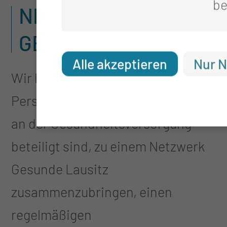
be
NETZWERK
GESUNDE LAUSITZ
Alle akzeptieren
Nur N
Wir haben es uns zum Ziel gesetzt,
Personengruppen und Akteure, die
an der Gesundheitsversorgung
beteiligt sind, zu einem Netzwerk
Gesunde Lausitz
zusammenzubringen, einen
regelmäßigen