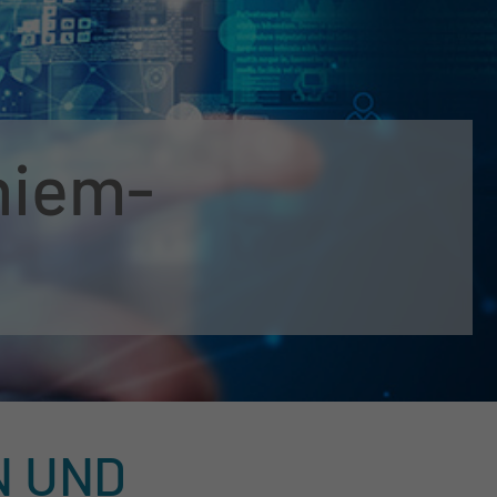
hiem-
N UND