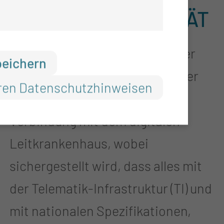
INTEROPERABILITÄT
In diesem Schwerpunkt liegt der
peichern
Fokus auf dem Aufbau regionaler
ren Datenschutzhinweisen
Versorgungsnetze und ihrer
Verbindung mit dem digitalen
Leitkrankenhaus, wobei
sichergestellt wird, dass alles mit
der Telematik-Infrastruktur (TI) und
mit nationalen Spezifikationen,