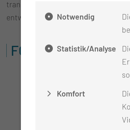
transformieren! Zusammen mit unser
Notwendig
Di
entwickeln wir dafür neue Wege in d
be
FOKUSTHEMEN
Statistik/Analyse
Di
Er
so
Komfort
Di
Ko
Vi