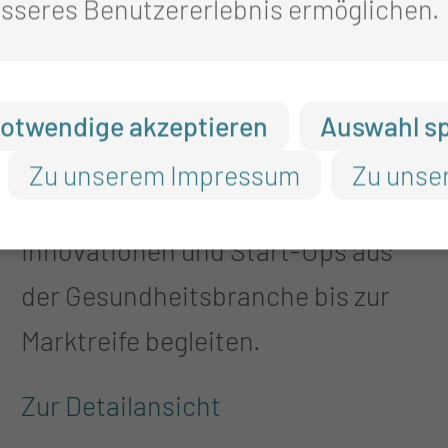
sseres Benutzererlebnis ermöglichen.
TRANSFER &
GRÜNDUNG
otwendige akzeptieren
Auswahl s
Entwickeln, testen, zertifizieren –
Zu unserem Impressum
Zu unse
Wir wollen medizintechnologische
Innovationen und Start-Ups aus
der Gesundheitsbranche bis zur
Marktreife begleiten.
Zur Detailansicht