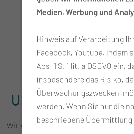
Medien, Werbung und Analys
Hinweis auf Verarbeitung Ih
Facebook, Youtube. Indem sie 
Abs. 1 S. 1 lit. a DSGVO ein
insbesondere das Risiko, da
Überwachungszwecken, mögl
UNSERE ZIELE
werden. Wenn Sie nur die n
beschriebene Übermittlung n
Wir wollen die Lausitz in eine inno