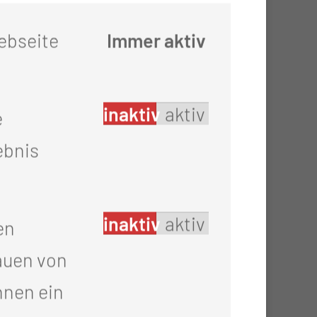
ten und vielen externen Partner
ebseite
Immer aktiv
er Lausitz für die Lausitz!
inaktiv
aktiv
e
ebnis
inaktiv
aktiv
en
auen von
hnen ein