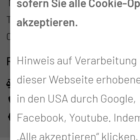
sofern Sie alle Cookie-O
Medizinischen Universität Lausi
Thiemstr. 111
akzeptieren.
03048 Cottbus
Hinweis auf Verarbeitung 
RECHTLICHES
dieser Webseite erhoben
Impressum
in den USA durch Google,
Datenschutz
Facebook, Youtube. Indem
Cookie-Einstellungen
„Alle akzeptieren“ klicken,