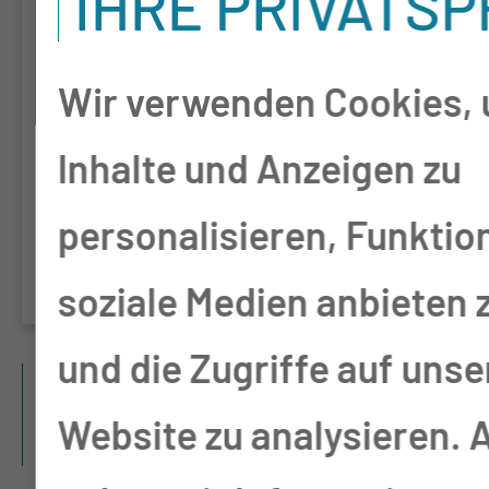
IHRE PRIVATS
For Implantation of
Defibrillators in patients
Wir verwenden Cookies,
with Reduced LVEF≤35%
Inhalte und Anzeigen zu
and a low risk for sudden
personalisieren, Funktio
cardiac death
soziale Medien anbieten 
und die Zugriffe auf unse
ABGESCHLOSSENE
Website zu analysieren.
STUDIEN