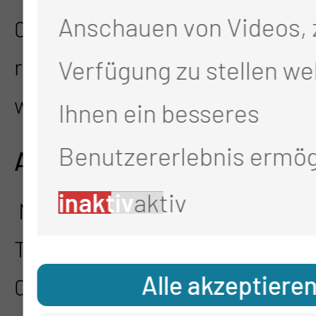
Anschauen von Videos, 
0355 46-3860
research@mul-ct.de
Verfügung zu stellen we
www.mul-trs.de
Ihnen ein besseres
Benutzererlebnis ermög
ADRESSE
inaktiv
aktiv
Medizinischen Universität Lausi
Thiemstr. 111
Alle akzeptiere
03048 Cottbus