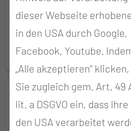
die Patienten und
dieser Webseite erhoben
Patientinnen untersucht
in den USA durch Google,
werden.
Facebook, Youtube. Indem
„Alle akzeptieren“ klicken,
Sie zugleich gem. Art. 49 A
ISO­SA­VE
lit. a DSGVO ein, dass Ihre
Prospektive,
den USA verarbeitet werd
randomisierte,