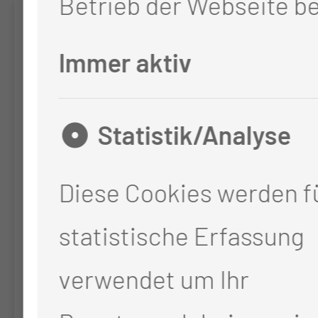
Betrieb der Webseite be
Te­le­So­no
Immer aktiv
Proof-of-Concept einer
telemedizinisch-
Statistik/Analyse
unterstützten
Diese Cookies werden fü
Sonographie zur
statistische Erfassung
Qualitätsverbesserung der
Patientenversorgung in
verwendet um Ihr
ländlichen Gebieten