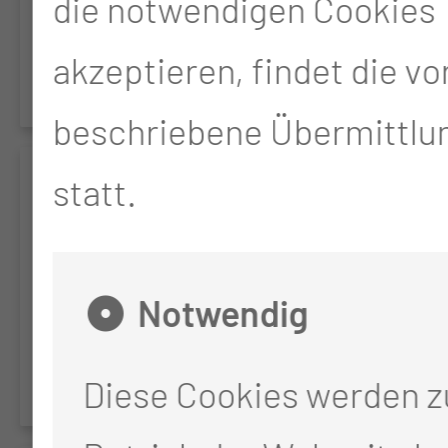
die notwendigen Cookies
Vorhofflimmerns
akzeptieren, findet die v
(Pulmonalvenenisolation)
beschriebene Übermittlun
statt.
SE­PIA
Nachuntersuchung nach
Notwendig
Katheterbehandlung des
Vorhofflimmerns
Diese Cookies werden 