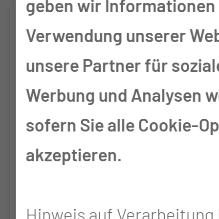
geben wir Informationen 
CHRIS-Stu­die
Verwendung unserer Web
unsere Partner für sozia
In dieser Proof-of-
Concept-Studie soll das
Werbung und Analysen we
Konzept einer
sofern Sie alle Cookie-O
nachstationären,
akzeptieren.
pflegerischen Beratung
auf die Akzeptanz durch
Hinweis auf Verarbeitung 