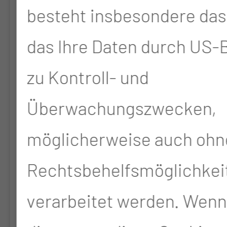
besteht insbesondere das 
kontrollierte
das Ihre Daten durch US
Untersuchung zur Frage
des Zusatznutzens einer
zu Kontroll- und
Ösophagus-
Überwachungszwecken,
Temperatursonde mit
möglicherweise auch ohn
isolierten Meßelementen
Rechtsbehelfsmöglichkei
während der
verarbeitet werden. Wenn
Katheterbehandlung des