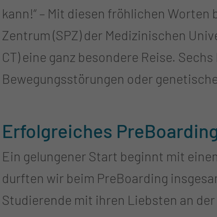
kann!“ – Mit diesen fröhlichen Worten
Gemeinschaftslabor. Ein herzlicher Dank gilt allen Spenderinnen und
Zentrum (SPZ) der Medizinischen Unive
Spendern, die mit ihrer Unterstützun
CT) eine ganz besondere Reise. Sechs Kinder mit cerebralen
Die Spenden kommen den vielfältigen 
Bewegungsstörungen oder genetische
Clown-Sprechstunde, Schmökerhöhle 
den Weg zur „Petö-Insel“ – einem fanta
Diagnose- und Behandlungsstrategien
Wochen lang spielerisch ihre Selbstständi
Erfolgreiches PreBoardin
2011 sind die Petö-Therapiewochen fes
Ein gelungener Start beginnt mit ein
Therapieangebots im SPZ unter der Leitu
durften wir beim PreBoarding insgesa
Georg Schwabe. Im Mittelpunkt steht die konduktive Förderung nach dem
Studierende mit ihren Liebsten an der
ungarischen Neurologen András Pető. Das ganzheitliche Therapiekonzep