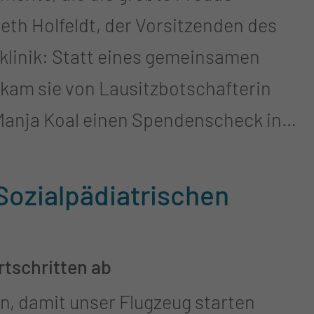
beth Holfeldt, der Vorsitzenden des
emeinsamen
kam sie von Lausitzbotschafterin
 Manja Koal einen Spendenscheck in
oßartige Unterstützung zahlreicher
ozialpädiatrischen
n. Einen wichtigen Beitrag leisteten
und Rick Baxxter während der 2.
rtschritten ab
 Ergänzt wurde der Erlös durch eine
an, damit unser Flugzeug starten
tin Thorausch vom MVZ