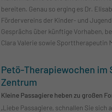
bereiten. Genau so erging es Dr. Elisa
Fördervereins der Kinder- und Jugendklinik: Statt eines g
Gesprächs über künftige Vorhaben, be
Clara Valerie sowie Sporttherapeutin
Höhe von 2.500 Euro überreicht! Die Spendensumme kam durch eine
GoFundMe-Spendenaktion sowie die gr
Petö-Therapiewochen im S
Lausitzerinnen und Lausitzer zusamme
Zentrum
außerdem die Wrestler Robert Kaiser 
Kleine Passagiere heben zu großen Fo
Cottbuser Wrestling-Night am 4. Juli.
„Liebe Passagiere, schnallen Sie sich 
großzügige Spende von Frau Dr. Kris