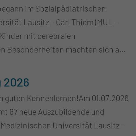
 begann im Sozialpädiatrischen
rsität Lausitz – Carl Thiem (MUL –
g den guten Zweck ermöglicht haben.
Projekten des Fördervereins, wie der
n Besonderheiten machten sich auf
oder der Förderung moderner
sievollen Ort, an dem sie zwei
 zugute.
gkeit im Alltag trainierten. Seit
g 2026
ter Bestandteil des
em guten Kennenlernen!Am 01.07.2026
ng von Klinikdirektor Prof. Dr.
mt 67 neue Auszubildende und
 Medizinischen Universität Lausitz -
t