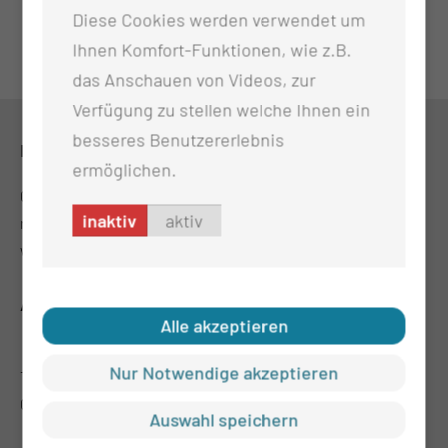
Diese Cookies werden verwendet um
Ihnen Komfort-Funktionen, wie z.B.
das Anschauen von Videos, zur
Verfügung zu stellen welche Ihnen ein
besseres Benutzererlebnis
KONTAKT
ermöglichen.
0355 46-3860
inaktiv
aktiv
research@mul-ct.de
www.mul-trs.de
ADRESSE
Alle akzeptieren
Medizinischen Universität Lausitz - Carl Thiem
Nur Notwendige akzeptieren
Thiemstr. 111
03048 Cottbus
Auswahl speichern