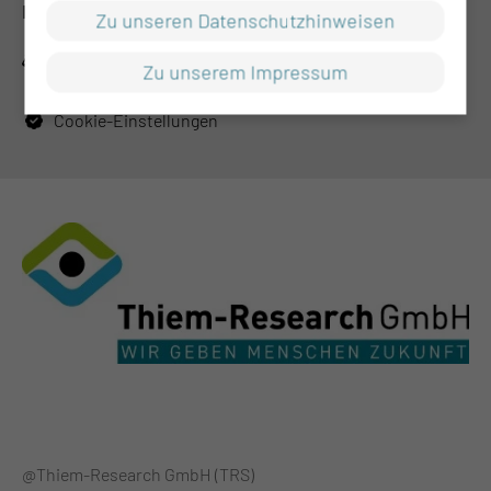
RECHTLICHES
Zu unseren Datenschutzhinweisen
Impressum
Zu unserem Impressum
Datenschutz
Cookie-Einstellungen
@Thiem-Research GmbH (TRS)