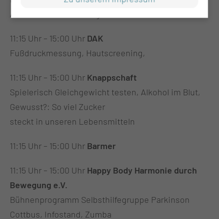
Alterssimulationsanzug
11:15 Uhr – 15:00 Uhr
DAK
Fußdruckmessung, Hautscreening,
11:15 Uhr – 15:00 Uhr
Knappschaft
Spielerisch Gleichgewicht testen, Alkohol im Blut,
Gewusst?: So viel Zucker
steckt in unseren Lebensmitteln
11:15 Uhr – 15:00 Uhr
Barmer
11:15 Uhr – 15:00 Uhr
Happy Body Harmonie durch
Bewegung e.V.
Bühnenprogramm Selbsthilfegruppe Parkinson
Cottbus, Infostand, Zumba