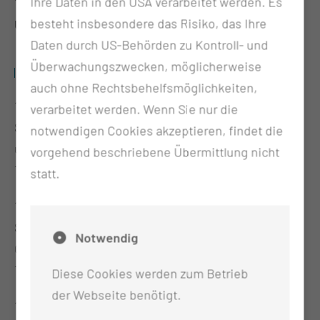
Ihre Daten in den USA verarbeitet werden. Es
11:15 Uhr – 15:00 Uhr
Förderverein Medizinische
besteht insbesondere das Risiko, das Ihre
Universität Lausitz – Carl Thiem e.V.
Daten durch US-Behörden zu Kontroll- und
Überwachungszwecken, möglicherweise
VORTRÄGE
auch ohne Rechtsbehelfsmöglichkeiten,
11:15 Uhr – 11:35 Uhr
Frau Dr. Roop
verarbeitet werden. Wenn Sie nur die
Sektionsleitung Diabetologie, FÄ für Innere Medizin
notwendigen Cookies akzeptieren, findet die
u. Diabetologie
vorgehend beschriebene Übermittlung nicht
Thema: Prädiabetes
statt.
11:45 Uhr – 12:05 Uhr
Herr CA Dr. Schreier
Stellv. Tumorzentrum Lausitz, Chefarzt für
Notwendig
Gynäkologie und Geburtshilfe
Thema: Frauen und Männergesundheit
Diese Cookies werden zum Betrieb
der Webseite benötigt.
13:05 Uhr – 13:25 Uhr
Herr Prof. Dr. med. Schmidt-