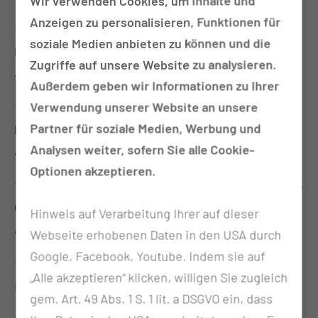
Wir verwenden Cookies, um Inhalte und
Anzeigen zu personalisieren, Funktionen für
11:45 Uhr – 12:15 Uhr
Trommelkreis Musiktherapie
soziale Medien anbieten zu können und die
MUL – CT
Zugriffe auf unsere Website zu analysieren.
Anmeldung nicht erforderlich
Außerdem geben wir Informationen zu Ihrer
Verwendung unserer Website an unsere
12:45 Uhr – 13:15 Uhr
Trommelkreis Musiktherapie
Partner für soziale Medien, Werbung und
MUL – CT
Analysen weiter, sofern Sie alle Cookie-
Anmeldung nicht erforderlich
Optionen akzeptieren.
13:45 Uhr – 14:15
Trommelkreis Musiktherapie MUL –
CT
Hinweis auf Verarbeitung Ihrer auf dieser
Anmeldung nicht erforderlich
Webseite erhobenen Daten in den USA durch
Google, Facebook, Youtube. Indem sie auf
11:15 Uhr – 15:00 Uhr
Ernährungsberatung MUL – CT
„Alle akzeptieren“ klicken, willigen Sie zugleich
Bia Messung, Quiz, Blutzuckermessung u. v. m.
gem. Art. 49 Abs. 1 S. 1 lit. a DSGVO ein, dass