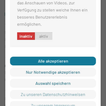
das Anschauen von Videos, zur
Verfügung zu stellen welche Ihnen ein
ZAHLREICHE MITMACH- UND ALTIVANGEBOTE
besseres Benutzererlebnis
ermöglichen.
11:15 Uhr – 15:00 Uhr
Verkehrswacht Cottbus
Fahrradparcours u. Malstraße, Seh- Hör und
inaktiv
aktiv
Reaktionstest,
Rauschbrillenparcours, E-Scooter-Simulator u.v.m.
11:15 Uhr – 15:00 Uhr
Stiftung Junge Erwachsene
Alle akzeptieren
mit Krebs
Nur Notwendige akzeptieren
Bewegungs-Challenge, Vorsorgequiz,
Gesprächsrunde
Auswahl speichern
11:15 Uhr – 15:00 Uhr
Deutsche Rentenversicherung
Zu unseren Datenschutzhinweisen
Infostand, Material Give-aways zu Themen
Zu unserem Impressum
Ernährung/Bewegung,