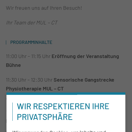
Wir freuen uns auf Ihren Besuch!
Ihr Team der MUL – CT
PROGRAMMINHALTE
11:00 Uhr – 11:15 Uhr
Eröffnung der Veranstaltung
Bühne
11:30 Uhr – 12:30 Uhr
Sensorische Gangstrecke
Physiotherapie MUL – CT
Anmeldung nicht erforderlich, legere Kleidung
WIR RESPEKTIEREN IHRE
12:45 Uhr – 13:45 Uhr
Klangschalentherapie
PRIVATSPHÄRE
Physiotherapie MUL – CT
Anmeldung nicht erforderlich