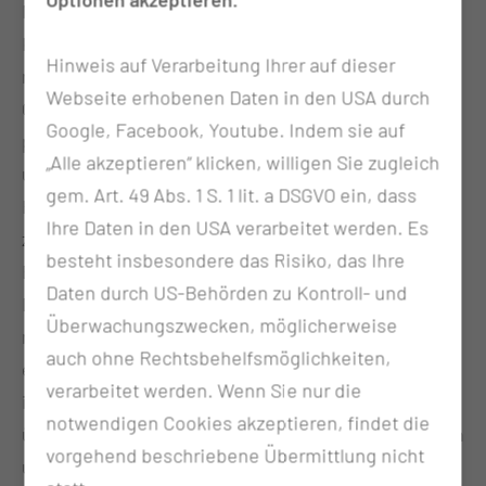
Mit unterschiedlichen Blickwinkeln wird
Kommunikation betrachtet – sie ist weit mehr als
Hinweis auf Verarbeitung Ihrer auf dieser
nur der Austausch von Informationen! Sie ist auch
Webseite erhobenen Daten in den USA durch
Grundlage für Vertrauen, für Teamarbeit und für die
Google, Facebook, Youtube. Indem sie auf
persönliche Beziehung zu unseren Patientinnen
„Alle akzeptieren“ klicken, willigen Sie zugleich
und Patienten. Gleichzeitig stehen wir vor der
gem. Art. 49 Abs. 1 S. 1 lit. a DSGVO ein, dass
Herausforderung, unsere Worte in einem
Ihre Daten in den USA verarbeitet werden. Es
zunehmend komplexeren Gesundheitswesen mit
besteht insbesondere das Risiko, das Ihre
Bedacht und Wirkung einzusetzen.
Daten durch US-Behörden zu Kontroll- und
Der Kongress bietet die Gelegenheit, gemeinsam
Überwachungszwecken, möglicherweise
neue Perspektiven der Kommunikation zu
auch ohne Rechtsbehelfsmöglichkeiten,
entdecken, Erfahrungen auszutauschen und
verarbeitet werden. Wenn Sie nur die
innovative Ansätze zu diskutieren. Wir sind
notwendigen Cookies akzeptieren, findet die
überzeugt, dass die Beiträge unserer Referentinnen
vorgehend beschriebene Übermittlung nicht
und Referenten nicht nur inspirieren, sondern auch