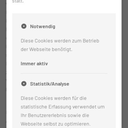
statt.
wertvolle Impulse für die Praxis liefern werden.
Besonders freuen wir uns, den Lausitzer
Pflegeaward zu verleihen und zusätzlich drei
Notwendig
Poster-Preise zu prämieren – Auszeichnungen, die
die herausragende Arbeit unserer Kolleginnen und
Diese Cookies werden zum Betrieb
Kollegen würdigen und die Vielfalt der Pflege
der Webseite benötigt.
sichtbar macht.
Immer aktiv
Lassen Sie uns diesen Tag nutzen, um voneinander
zu lernen und gemeinsam neue Wege zu gestalten.
Wir wünschen allen einen inspirierenden und
Statistik/Analyse
bereichernden Kongresstag!
Diese Cookies werden für die
statistische Erfassung verwendet um
Herzliche Grüße,
Ihr Benutzererlebnis sowie die
Andrea Stewig-Nitschke
Webseite selbst zu optimieren.