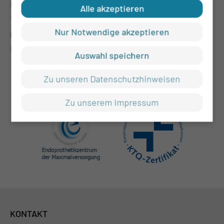
Medizinische Universität Lausitz - Carl Thiem
Alle akzeptieren
Thiemstraße 111
Nur Notwendige akzeptieren
03048 Cottbus
Haus 33 - Ebene E2 - Hörsaal
Auswahl speichern
Zu unseren Datenschutzhinweisen
Zu unserem Impressum
KONTAKT