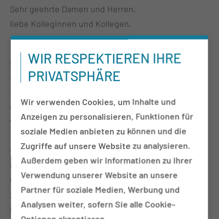
Sehr geehrte Damen und Herren,
liebe Kolleginnen und Kollegen,
WIR RESPEKTIEREN IHRE
es geht weiter; der erfolgreiche Lausitzer
PRIVATSPHÄRE
Pflegekongress widmet sich erneut aktuellen
Themen zur Neuausrichtung der
Wir verwenden Cookies, um Inhalte und
Gesundheitsversorgung und findet nun schon zum
Anzeigen zu personalisieren, Funktionen für
vierten Mal statt.
soziale Medien anbieten zu können und die
Es ist uns eine große Freude, auch Sie in Cottbus
Zugriffe auf unsere Website zu analysieren.
willkommen zu heißen. Unter dem diesjährigen
Außerdem geben wir Informationen zu Ihrer
Motto „Einfach reden?! – Kommunikation im
Verwendung unserer Website an unsere
Gesundheitswesen“ möchten wir uns einem
Partner für soziale Medien, Werbung und
zentralen Thema widmen, das auch unser
Analysen weiter, sofern Sie alle Cookie-
berufliches Handeln täglich prägt.
Optionen akzeptieren.