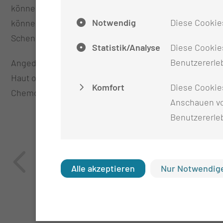
können wir nicht nur winzige aber hochleistungsfähi
Notwendig
Diese Cookie
können wir die Entwicklung sofort im Klinikalltag testen“,
Schenk, Leiter des iCampµs-Verbundes, die Vorteile
Statistik/Analyse
Diese Cookies
Benutzererleb
Angedacht ist zudem die Entwicklung neuer Messverf
Haut oder in Körperflüssigkeiten nachzuweisen. So kö
Komfort
Diese Cookie
Chemotherapien für Krebspatienten passgenauer ges
Anschauen vo
Benutzererle
Alle akzeptieren
Nur Notwendige