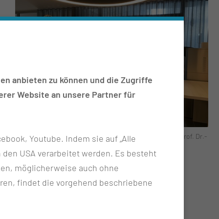
en anbieten zu können und die Zugriffe
rer Website an unsere Partner für
Foto (v.l.n.r.): Dr. Steffen Ortmann, Dr. Franziska König, Prof. Dr.-
ebook, Youtube. Indem sie auf „Alle
Ing. Dr. rer. nat. habil. Harald Schenk, Jonas Pantzer
n in den USA verarbeitet werden. Es besteht
ken, möglicherweise auch ohne
ren, findet die vorgehend beschriebene