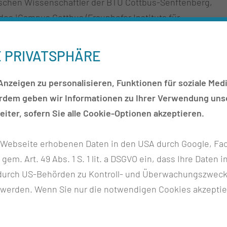
rschen Wissenschaftler der BTU Cottbus-Senftenberg,
des iCampµs Cottbus (Fraunhofer Instituts für
für Zuverlässigkeit und Mikrointegration (IZM),
niz Instituts für innovative Mikroelektronik (IHP))
E PRIVATSPHÄRE
medizinischen Radarsystem getüftelt.
nzeigen zu personalisieren, Funktionen für soziale Medi
 werden und dann mithilfe von künstlicher Intelligenz
erdem geben wir Informationen zu Ihrer Verwendung unse
en so Rückschlüsse auf Herzerkrankungen geben.
iter, sofern Sie alle Cookie-Optionen akzeptieren.
sten Daten von Patientinnen und Patienten sammeln
gen im Krankenhaus erproben“, so Dr. Steffen
r Webseite erhobenen Daten in den USA durch Google, Fac
chter des CTK. „Wir wollen das Monitoring zu
h gem. Art. 49 Abs. 1 S. 1 lit. a DSGVO ein, dass Ihre Date
Patientinnen und Patienten zu verbessern. Zukünftig
n durch US-Behörden zu Kontroll- und Überwachungszwec
nd Patienten zu Hause ermöglicht werden.“
 werden. Wenn Sie nur die notwendigen Cookies akzeptie
dizinischen Radarsystems in einen Schuhkarton
zbar ist. „Gemeinsam mit allen Partnern des iCampµs