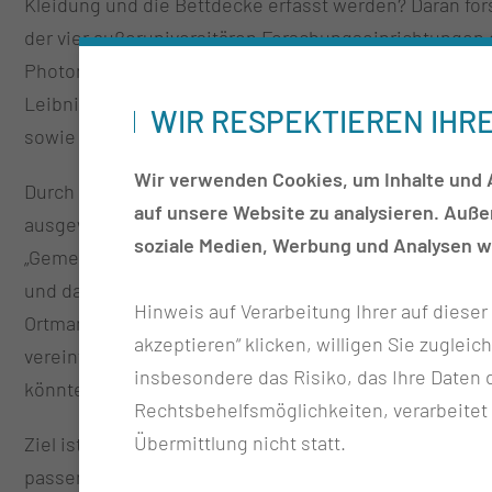
Kleidung und die Bettdecke erfasst werden? Daran fo
der vier außeruniversitären Forschungseinrichtungen 
Photonische Mikrosysteme (IPMS), Fraunhofer Instituts 
Leibniz-Instituts für Höchstfrequenztechnik (FBH), Leib
WIR RESPEKTIEREN IHR
sowie die Thiem-Research. Gemeinsam wird an einem 
Wir verwenden Cookies, um Inhalte und A
Durch die Radarstrahlen können Vitalparameter erfasst
auf unsere Website zu analysieren. Auß
ausgewertet werden. Atmung und Herzaktivität könnt
soziale Medien, Werbung und Analysen we
„Gemeinsam mit der Kardiologie wollen wir so die er
und das medizinische Radarsystem unter Realbedingun
Hinweis auf Verarbeitung Ihrer auf diese
Ortmann, Leiter der Thiem-Research, der Forschungsto
akzeptieren“ klicken, willigen Sie zugleic
vereinfachen und so die medizinische Versorgung der 
insbesondere das Risiko, das Ihre Date
könnte so auch eine Überwachung von Patientinnen u
Rechtsbehelfsmöglichkeiten, verarbeitet
Übermittlung nicht statt.
Ziel ist es, dass alle elektronischen Bauteile des me
passen, damit es flexibel an verschiedenen Orten nut