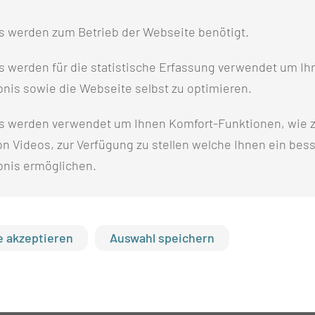
ge Mikrochips entwickeln. Dank der Thiem-Research
s werden zum Betrieb der Webseite benötigt.
 fasst Prof. Dr.-Ing. Dr. rer. nat. habil. Harald
 der Kooperation zusammen.
 werden für die statistische Erfassung verwendet um Ihr
nis sowie die Webseite selbst zu optimieren.
ahren, um Rückstände von Medikamenten auf der
nnte beispielsweise die Dosierung von
s werden verwendet um Ihnen Komfort-Funktionen, wie z
teuert werden.
n Videos, zur Verfügung zu stellen welche Ihnen ein bes
bnis ermöglichen.
 akzeptieren
Auswahl speichern