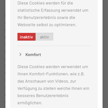
früher verbracht?
Diese Cookies werden für die
statistische Erfassung verwendet um
Ein geschmücktes Fahrrad, eine leckere Wurst und
Ihr Benutzererlebnis sowie die
gute Laune – die besten Zutaten für einen
Webseite selbst zu optimieren.
gelungenen Männertag in unserer Kurzzeitpflege
der Thiem-Care GmbH.
inaktiv
aktiv
Die Gäste hatten bereits zum Anfang der Woche
beobachtet, wie ein kleines Kinderfahrrad zu uns
Komfort
auf den Wohnbereich geschoben wurde. Am
Mittwoch konnte es nach dem klassischen
Diese Cookies werden verwendet um
Fahrradputz mit Flieder und Band geschmückt
Ihnen Komfort-Funktionen, wie z.B.
seinen Platz in der Mitte unseres Flures
das Anschauen von Videos, zur
einnehmen. So manches Gespräch konnte sich so
Verfügung zu stellen welche Ihnen ein
über die gute alte Zeit entspinnen – wo, mit wem
besseres Benutzererlebnis
und wie lange war man in früheren Jahren auf dem
ermöglichen.