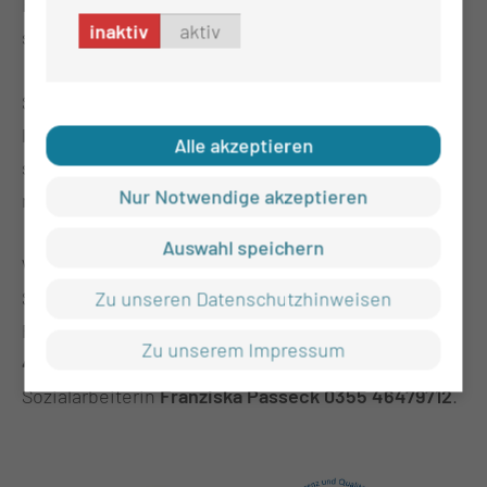
Radel unterwegs gewesen ist oder was man
inaktiv
aktiv
stattdessen an diesem Tag erlebt hat.
So wurde Biographiearbeit diese Woche besonders
lebendig und auch für Angehörige und Besucher
Alle akzeptieren
sichtbar. Diese ist Teil unseres aktivierenden und
Nur Notwendige akzeptieren
mobilisierenden Konzeptes.
Auswahl speichern
Weitere Informationen zur Kurzzeitpflege erhalten
Sie bei unserer
Zu unseren Datenschutzhinweisen
Pflegedienstleitung
Celine Jannaschk 0355
Zu unserem Impressum
4679731
oder unserer
Sozialarbeiterin
Franziska Passeck 0355 46479712
.