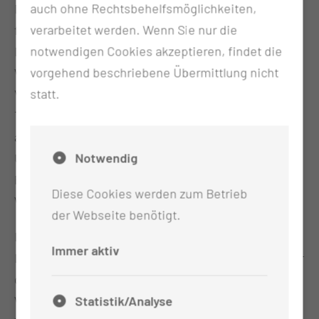
auch ohne Rechtsbehelfsmöglichkeiten,
Dr. Dietmar Woidke besuchte die Bundesministerin
verarbeitet werden. Wenn Sie nur die
für Forschung, Technologie und Raumfahrt,
notwendigen Cookies akzeptieren, findet die
Dorothee Bär, gemeinsam mit
vorgehend beschriebene Übermittlung nicht
Wissenschaftsministerin Dr. Manja Schüle Cottbus.
statt.
Veranstaltungsort war die Brandenburgische
Technische Universität Cottbus-Senftenberg, die
als Kooperationsuniversität der Medizinischen
Notwendig
Universität Lausitz – Carl Thiem gemeinsam mit
Partnern aktuelle Entwicklungen aus Forschung,
Diese Cookies werden zum Betrieb
Wissenschaft und Strukturwandel präsentierte.
der Webseite benötigt.
Im Mittelpunkt standen die Zukunftsthemen der
Immer aktiv
Lausitz – von innovativen Forschungsprojekten über
den entstehenden Lausitz Science Park bis hin zur
Statistik/Analyse
Weiterentwicklung der Universitätsmedizin.