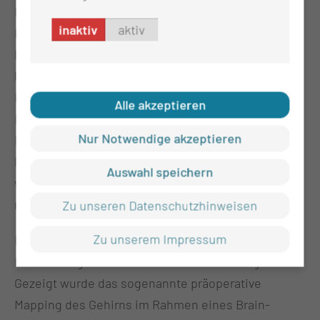
Ein weiterer Schwerpunkt der MUL – CT lag auf der
inaktiv
aktiv
Digitalisierung der Gesundheitsversorgung.
Präsentiert wurden Pläne für den Aufbau einer
leistungsfähigen KI-, Hybrid-IT- und Cloud-
Infrastruktur sowie die Entwicklung zum „Digitalen
Alle akzeptieren
Leitkrankenhaus“. Ziel ist es, datenbasierte
Nur Notwendige akzeptieren
Forschung, digitale Lehre und moderne
Patientenversorgung intelligent miteinander zu
Auswahl speichern
verbinden und die Gesundheitsakteure der Lausitz
regional stärker zu vernetzen.
Zu unseren Datenschutzhinweisen
Zu unserem Impressum
Darüber hinaus stellte die MUL – CT innovative
Entwicklungen im Bereich der Neurochirurgie vor.
Gezeigt wurde das sogenannte präoperative
Mapping des Gehirns im Rahmen eines Brain-