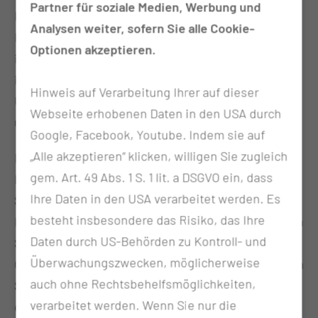
Partner für soziale Medien, Werbung und
Hardcore Punk und Metalmusik treffen auf
Analysen weiter, sofern Sie alle Cookie-
Kinderklinik – diese unterschiedlichen Welten sind
Optionen akzeptieren.
im einstigen Carl-Thiem-Klinikum (CTK) und der
inzwischen neu gegründeten Medizinischen
Hinweis auf Verarbeitung Ihrer auf dieser
Universität Lausitz – Carl Thiem (MUL – CT)
Webseite erhobenen Daten in den USA durch
untrennbar miteinander verbunden.
Google, Facebook, Youtube. Indem sie auf
„Alle akzeptieren“ klicken, willigen Sie zugleich
Der Verein "Mosh gegen Krebs e.V." mit seinen
gem. Art. 49 Abs. 1 S. 1 lit. a DSGVO ein, dass
Frontmännern Martin Schmidt und Christian
Ihre Daten in den USA verarbeitet werden. Es
Schroschk hat am Montag in der Cottbuser
besteht insbesondere das Risiko, das Ihre
Kinderkrebsstation des Universitätsklinikums einen
Daten durch US-Behörden zu Kontroll- und
Spendencheck über 12.000 Euro überreicht. In der
Überwachungszwecken, möglicherweise
Gesamtsumme enthalten sind auch 3333,- Euro vom
auch ohne Rechtsbehelfsmöglichkeiten,
SV Sedlitz Blau-Weiß 90. Das Geld geht zur Hälfte an
verarbeitet werden. Wenn Sie nur die
den Förderverein der Kinderklinik und an die