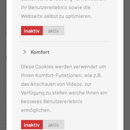
Ihr Benutzererlebnis sowie die
betreut werden. Dazu veranstalten die
Webseite selbst zu optimieren.
Vereinsmitglieder jährlich das "Mosh gegen Krebs",
ein Musikfestival mit Künstlern aus der Metal-,
inaktiv
aktiv
Punk- und Hardcore-Szene. Auch die Einnahmen
der Tickets landen im Spendentopf.
Komfort
Hintergrund
Diese Cookies werden verwendet um
Insgesamt rund 140.000 Euro hat der Verein seit
Ihnen Komfort-Funktionen, wie z.B.
2012 bereits gesammelt und weitergegeben. Auch
das Anschauen von Videos, zur
in diesem Jahr werden wieder Spenden
Verfügung zu stellen welche Ihnen ein
eingenommen. Das nächste Festival findet vom 5.
besseres Benutzererlebnis
bis 7. Juni im Lindengarten im Senftenberger
ermöglichen.
Ortsteil Sedlitz statt. Es handelt sich zugleich um
das zehnjährige Jubiläum von „Mosh gegen Krebs“
inaktiv
aktiv