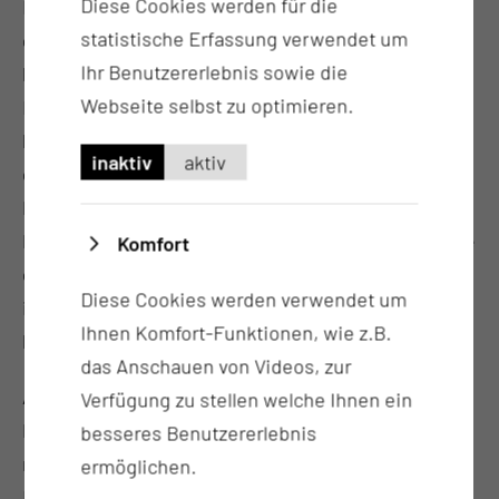
Diese Cookies werden für die
Ein besonderer Schwerpunkt seiner Arbeit liegt auf
statistische Erfassung verwendet um
der Nutzung intelligenter Technologien wie
Ihr Benutzererlebnis sowie die
künstlicher Intelligenz (KI). Diese soll sowohl in der
Webseite selbst zu optimieren.
Diagnostik als auch in der Verwaltung dazu
beitragen, die Arbeit der Mitarbeitenden zu
inaktiv
aktiv
erleichtern und die Versorgungsqualität für
Patient:innen zu verbessern. „KI und digitale
Prozesse geben uns die Möglichkeit, Arbeitsabläufe
Komfort
effizienter zu gestalten und uns stärker auf die
Diese Cookies werden verwendet um
individuellen Bedürfnisse der Patient:innen zu
Ihnen Komfort-Funktionen, wie z.B.
konzentrieren“, so Peuker.
das Anschauen von Videos, zur
Auch die Weiterentwicklung bestehender
Verfügung zu stellen welche Ihnen ein
Partnerschaften, wie der Innovationspartnerschaft
besseres Benutzererlebnis
mit der Telekom und der Kooperation mit Siemens
ermöglichen.
Healthineers, wird eine wichtige Rolle spielen.