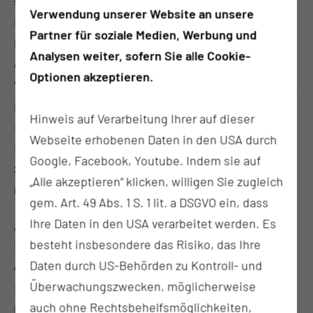
seinen vielfältigen bisherigen nationalen und
Verwendung unserer Website an unsere
internationalen Aufgaben bringt Herr Peuker eine
Partner für soziale Medien, Werbung und
beeindruckende Expertise in der IT-Transformation
Analysen weiter, sofern Sie alle Cookie-
des Gesundheitswesens mit“, sagt
Optionen akzeptieren.
Vorstandsvorsitzender Prof. Dr. mult. Eckhard Nagel.
Peukers Ziel: die digitale Zukunft der
Hinweis auf Verarbeitung Ihrer auf dieser
Medizinischen Universität Lausitz gestalten – auf
Webseite erhobenen Daten in den USA durch
Basis der in den vergangenen Jahren geschaffenen
Google, Facebook, Youtube. Indem sie auf
Strukturen, ergänzt durch innovative Technologien
„Alle akzeptieren“ klicken, willigen Sie zugleich
und die aktive Einbindung der Mitarbeitenden.
gem. Art. 49 Abs. 1 S. 1 lit. a DSGVO ein, dass
Ihre Daten in den USA verarbeitet werden. Es
„Die bisherigen Errungenschaften in der
besteht insbesondere das Risiko, das Ihre
Digitalisierung sind ein solides Fundament, auf
Daten durch US-Behörden zu Kontroll- und
dem wir neue Themen entwickeln können.
Überwachungszwecken, möglicherweise
Digitalisierung ist ein fortlaufender Prozess, der auf
auch ohne Rechtsbehelfsmöglichkeiten,
bestehenden Erfolgen aufbaut“, erklärt Peuker.