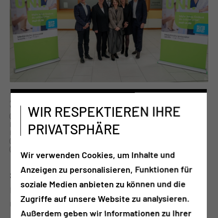
Der Vorstand an der MUL – CT ist nun komplett. V. l. n. r.: Dr.
Alexander Hewer (kaufmännischer Vorstand / stellv.
WIR RESPEKTIEREN IHRE
Vorstandsvorsitzender), Prof. Dr. Ulrike Gutheil
(Gründungsvorstand Universitärer Strukturaufbau), Prof. Dr. mult.
PRIVATSPHÄRE
Eckhard Nagel (Vorstandsvorsitzender und Vorstand
Krankenversorgung), Prof. Dr. Adelheid Kuhlmey
(Gründungsvorstand Wissenschaft), Andrea Stewig-Nitschke
(Pflegevorstand) und Martin Peuker (Digitalisierungsvorstand).
Wir verwenden Cookies, um Inhalte und
Anzeigen zu personalisieren, Funktionen für
Seit Jahresbeginn ist Martin Peuker
soziale Medien anbieten zu können und die
Digitalisierungsvorstand der Medizinischen
Zugriffe auf unsere Website zu analysieren.
Universität Lausitz – Carl Thiem (MUL – CT). „In
Außerdem geben wir Informationen zu Ihrer