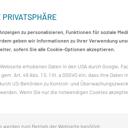
bereits am Vormittag prominenten Besuch. Bei einer
Schule informierte sich Brandenburgs
E PRIVATSPHÄRE
n der Krankenhaus- und Akademieleitung über die
ldungsberufe.
So zeigten z.B. angehende
nzeigen zu personalisieren, Funktionen für soziale Medi
raktischer Beispiele bei Dehnungsübungen,
erdem geben wir Informationen zu Ihrer Verwendung unse
iter, sofern Sie alle Cookie-Optionen akzeptieren.
chen in zahlreichen Gesundheitsfachberufen
r Webseite erhobenen Daten in den USA durch Google, Fac
nologie für Laboratoriumsanalytik, Medizinische
h gem. Art. 49 Abs. 1 S. 1 lit. a DSGVO ein, dass Ihre Date
d Anästhesietechnische Assistenz, wie auch die
n durch US-Behörden zu Kontroll- und Überwachungszwec
tschule.
 werden. Wenn Sie nur die notwendigen Cookies akzeptie
t rund 680 Auszubildende aus über 20 Nationen.
nd Lehrern, Sozialarbeiterinnen und
ßte Ausbildungsstätte für Gesundheitsfachberufe im
s werden zum Betrieb der Webseite benötigt.