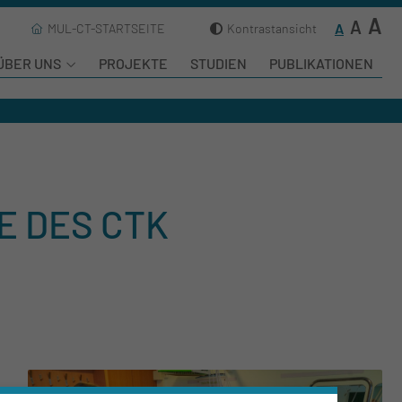
A
A
A
MUL-CT-STARTSEITE
Kontrastansicht
ÜBER UNS
PROJEKTE
STUDIEN
PUBLIKATIONEN
E DES CTK