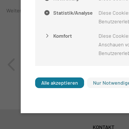
Weiterführende Informationen zur Ausbildung am CTK 
Statistik/Analyse
Diese Cookies
Benutzererleb
Komfort
Diese Cookie
Anschauen vo
Benutzererle
Alle akzeptieren
Nur Notwendige
KONTAKT