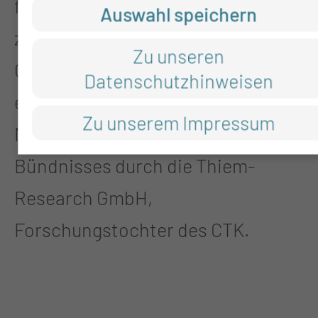
für die Gestaltung einer
Auswahl speichern
zukunftsfähigen
Zu unseren
Gesundheitsversorgung zu
Datenschutzhinweisen
engagieren. Koordiniert wird das
Zu unserem Impressum
Netzwerk des com(m)2020-
Bündnisses durch die Thiem-
Research GmbH,
Forschungstochter des CTK.