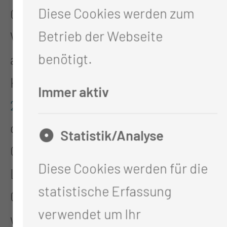
Diese Cookies werden zum
Gesundheitsregion dienen.
Betrieb der Webseite
Weitere Formate dieser Art sind
benötigt.
angedacht. Der Initiator der
Konferenz, das Bündnis
com(m)
Immer aktiv
2020
,
ist ein vom BMBF
gefördertes
WIR!-Bündnis
, das die
Statistik/Analyse
Gesundheitsversorgung der
Diese Cookies werden für die
Lausitz aktiv gestalten und die
statistische Erfassung
Gesundheitswirtschaft als
verwendet um Ihr
wertschöpfenden Sektor im