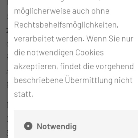
Im Foyer des Startblocks wird es
möglicherweise auch ohne
darüber hinaus eine Ausstellung
Rechtsbehelfsmöglichkeiten,
zum gegenseitigen Austausch
verarbeitet werden. Wenn Sie nur
geben. Einige bereits angelaufene
die notwendigen Cookies
Projekte werden vorgestellt, die
akzeptieren, findet die vorgehend
allerhand zum Anfassen und
beschriebene Übermittlung nicht
Entdecken bieten.
statt.
Die 1. Lausitzer
Gesundheitskonferenz soll als
Notwendig
Startschuss für die Lausitz als