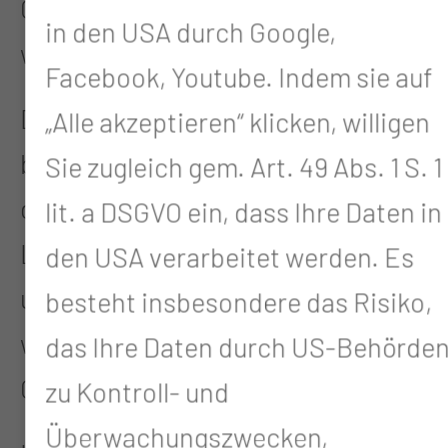
Gesundheitsregion ausmacht und
in den USA durch Google,
was sie leisten sollte.
Facebook, Youtube. Indem sie auf
Den zweiten Teil der Veranstaltung
„Alle akzeptieren“ klicken, willigen
bilden vier Workshops der Pflege,
Sie zugleich gem. Art. 49 Abs. 1 S. 1
der Krankenkassen, der Leitstelle
lit. a DSGVO ein, dass Ihre Daten in
Lausitz und verschiedener Start-
den USA verarbeitet werden. Es
up-Unternehmen. Thematisiert
besteht insbesondere das Risiko,
werden dabei spezielle Aspekte der
das Ihre Daten durch US-Behörde
Gesundheitsversorgung.
zu Kontroll- und
Überwachungszwecken,