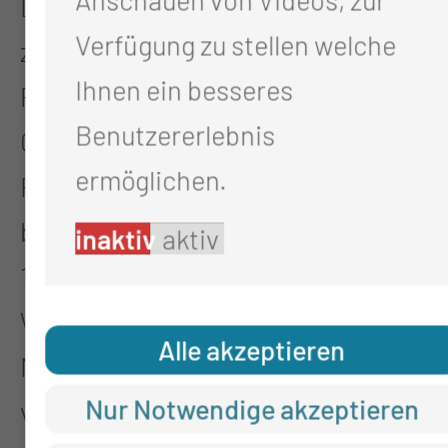
Das com(m)2020-Bündnis hat sich
Verfügung zu stellen welche
zum Ziel gesetzt, technologische
Ihnen ein besseres
Potentiale für die Stärkung der
Benutzererlebnis
Gesundheitsversorgung in der
ermöglichen.
Region nutzbar zu machen. Aktuell
besteht das Netzwerk aus mehr als
inaktiv
aktiv
140 Partnerinnen und Partnern aus
Wirtschaft, Wissenschaft, Pflege,
Alle akzeptieren
Medizin und Verbänden. Sie alle
Nur Notwendige akzeptieren
vereint das Bestreben, sich aktiv