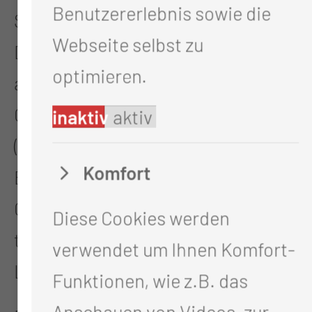
Benutzererlebnis sowie die
Strukturwandel stärken möchte.
Webseite selbst zu
Die Anfänge des Bündnisses gehen
optimieren.
auf eine enge Kooperation des
Carl-Thiem-Klinikums Cottbus
inaktiv
aktiv
(CTK), dem größten Krankenhaus in
Komfort
Brandenburg, und der BTU
Cottbus-Senftenberg, der einzigen
Diese Cookies werden
technischen Universität des
verwendet um Ihnen Komfort-
Landes, im Jahr 2020 zurück.
Funktionen, wie z.B. das
Anschauen von Videos, zur