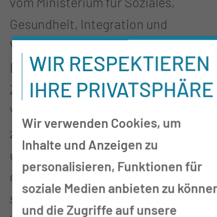
vom Ministerium für Soziales,
Gesundheit, Integration und
Verbraucherschutz des Landes
WIR RESPEKTIEREN
Brandenburg (MSGIV), Michael
IHRE PRIVATSPHÄRE
Zaske, wird in spannenden
Vorträgen die aktuelle und
Wir verwenden Cookies, um
zukünftige Gesundheitsversorgung
Inhalte und Anzeigen zu
genauer unter die Lupe
personalisieren, Funktionen für
genommen. Als zentrale Frage
soziale Medien anbieten zu könne
steht im Raum: Was bedeutet
und die Zugriffe auf unsere