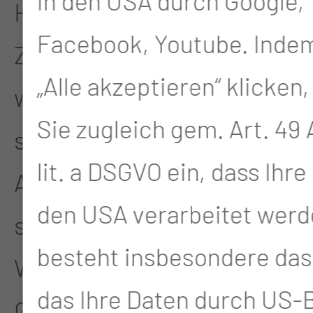
in den USA durch Google,
Herausforderungen der
Facebook, Youtube. Indem
Zukunft besprochen
„Alle akzeptieren“ klicken,
werden. Pflegefachkräfte
Sie zugleich gem. Art. 49 A
sind hier in regem
lit. a DSGVO ein, dass Ihre
Austausch und können
den USA verarbeitet werd
sich gemeinsam auf den
besteht insbesondere das 
Weg zur
das Ihre Daten durch US
Gesundheitsversorgung