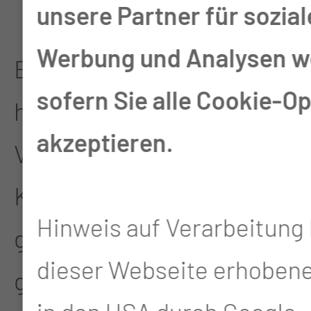
unsere Partner für sozia
Werbung und Analysen we
Ein Imagefilm zeigt den
sofern Sie alle Cookie-O
hohen Stellenwert dieser
akzeptieren.
Veranstaltung. Der
Kongress ist der Platz
Hinweis auf Verarbeitung 
geworden, an dem die
dieser Webseite erhoben
großen