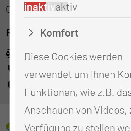
inaktiv
aktiv
03048 Cottbus
RECHTLICHES
Komfort
Impressum
Diese Cookies werden
Datenschutz
verwendet um Ihnen Ko
Cookie-Einstellungen
Funktionen, wie z.B. da
Anschauen von Videos, 
Verfügung zu stellen we