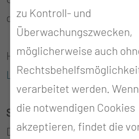
zu Kontroll- und
der Zukunft machen.
Überwachungszwecken,
möglicherweise auch ohn
Hier geht es zum Video:
Rechtsbehelfsmöglichkei
LINK
verarbeitet werden. Wenn
die notwendigen Cookies
SAVE THE DATE!
akzeptieren, findet die v
Der 3. Lausitzer