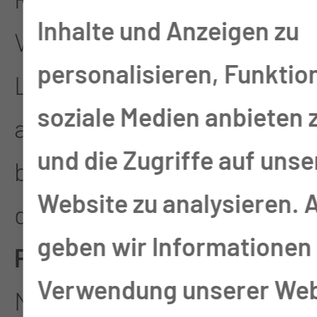
Inhalte und Anzeigen zu
Verbindung zwischen den
personalisieren, Funktio
Leistungsbereichen? Mit
soziale Medien anbieten 
all diesen Themen
und die Zugriffe auf unse
beschäftigte sich der
Website zu analysieren.
diesjährige
Lausitzer
geben wir Informationen 
Pflegekongress
Anfang
Verwendung unserer Web
Mai.