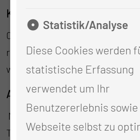
KONTAKT
Statistik/Analyse
0355 46-3860
Diese Cookies werden fü
research@mul-ct.de
statistische Erfassung
www.mul-trs.de
verwendet um Ihr
ADRESSE
Benutzererlebnis sowie 
Medizinischen Universität Lausi
Webseite selbst zu opti
Thiemstr. 111