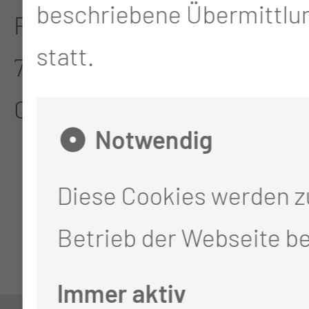
beschriebene Übermittlun
Pflegekongress findet am
statt.
7. Mai 2024 wieder in
Cottbus statt.
Notwendig
Diese Cookies werden 
Betrieb der Webseite be
Immer aktiv