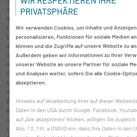
WIR RESPEKTIEREN IHRE
medizinischen Leistungserbringung spürbar.
Mit
PRIVATSPHÄRE
dem Aufbau der Medizinischen
Universität in der
Wir verwenden Cookies, um Inhalte und Anzeigen
Lausitz geben wir
eine wichtige Antwort. Die
personalisieren, Funktionen für soziale Medien an
Universitätsmedizin in Cottbus wird durch den von
können und die Zugriffe auf unsere Website zu an
der IUC-Expertenkommission vorgeschlagenen
Außerdem geben wir Informationen zu Ihrer Ver
interprofessionellen Lehransatz einen
unserer Website an unsere Partner für soziale M
Vorbildcharakter
haben. Auch im Hinblick auf die
und Analysen weiter, sofern Sie alle Cookie-Opti
Forschungsschwerpunkte werden neue Wege
akzeptieren.
beschritten.
Die Gesundheitssystemforschung wird
in der
Modellregion Lausitz neue Planungs- und
Hinweis auf Verarbeitung Ihrer auf dieser Websei
Behandlungswege
erforschen,
die bei Erfolg
Daten in den USA durch Google, Facebook, Youtub
bundesweite Auswirkungen haben werden. Hierbei
auf „Alle akzeptieren“ klicken, willigen Sie zugleich
spielt die Digitalisierung eine zentrale
Rolle, denn
Abs. 1 S. 1 lit. a DSGVO ein, dass Ihre Daten in den 
sie ermöglicht eine umfassende