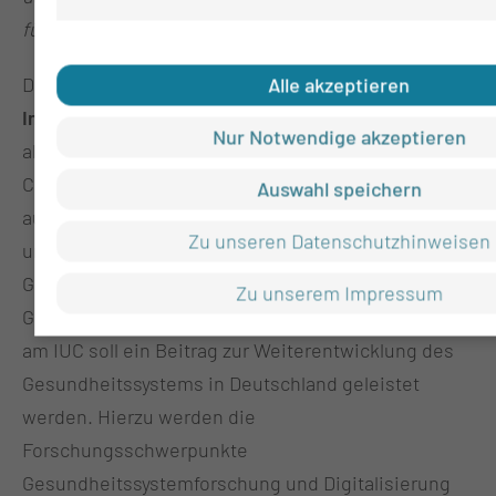
für beide Hochschulen ist.“
Das Land Brandenburg plant den Aufbau des
Alle akzeptieren
Innovationszentrums Universitätsmedizin Cottbus
Nur Notwendige akzeptieren
als eigenständige Universität, die eng mit der BTU
Cottbus-Senftenberg kooperieren soll. Das IUC soll
Auswahl speichern
aus einer Universitätsmedizin und einem digital
Zu unseren Datenschutzhinweisen
unterstützten Netzwerk von Akteuren der
Gesundheitsversorgung in der „Modellregion
Zu unserem Impressum
Gesundheit Lausitz“ bestehen. Mit der Forschung
am IUC soll ein Beitrag zur Weiterentwicklung des
Gesundheitssystems in Deutschland geleistet
werden. Hierzu werden die
Forschungsschwerpunkte
Gesundheitssystemforschung und Digitalisierung