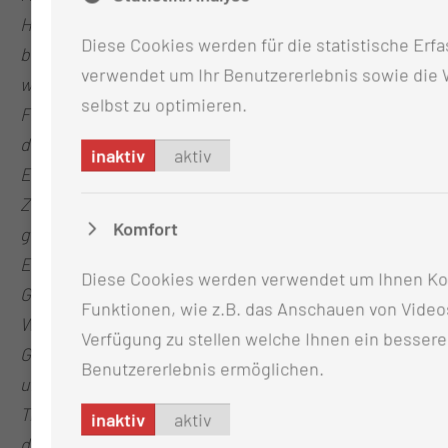
Hürde vor dem Wissenschaftsrat. Es ist zu
Diese Cookies werden für die statistische Erf
begrüßen, dass die Landesregierung auch
verwendet um Ihr Benutzererlebnis sowie die
weiterhin uneingeschränkt hinter den
selbst zu optimieren.
Finanzierungszusagen steht. Mit der Umsetzung
der von der Expertenkommission 2021 formulierten
inaktiv
aktiv
Empfehlungen werden in Cottbus in enger
Zusammenarbeit mit der BTU die Voraussetzungen
Komfort
geschaffen, einen in Deutschland einmaligen und in
Europa führenden Standort für
Diese Cookies werden verwendet um Ihnen Ko
Gesundheitssystemforschung und zur
Funktionen, wie z.B. das Anschauen von Videos
Weiterentwicklung digitaler Innovationen für das
Verfügung zu stellen welche Ihnen ein bessere
Gesundheitssystem zu schaffen. Wir haben in
Benutzererlebnis ermöglichen.
unseren Empfehlungen zunächst eine andere
Trägerstruktur ins Auge gefasst – aber wir sind
inaktiv
aktiv
davon überzeugt, dass die jetzige Lösung die beste