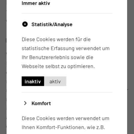
integrated them into the existing system, allowing
Immer aktiv
for self-service reporting and evaluation of the
expert groups’ needs.
Statistik/Analyse
Diese Cookies werden für die
RESULTS
statistische Erfassung verwendet um
We analyzed the applications’ dataflow and
Ihr Benutzererlebnis sowie die
identified specific user groups. The functionalities
Webseite selbst zu optimieren.
of the monolithic application were divided into
specific service groups for data processing, data
inaktiv
aktiv
storage, predictions, content visualization, and user
management. After composition and
Komfort
implementation, we evaluated the new system
architecture against the initial requirements by
Diese Cookies werden verwendet um
enabling self-service reporting to the users.
Ihnen Komfort-Funktionen, wie z.B.