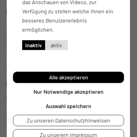
das Anschauen von Videos, zur
Verfügung zu stellen welche Ihnen ein
DISCUSSION
besseres Benutzererlebnis
By modularizing the monolithic application and
ermöglichen.
creating a more flexible system, the challenges of
rapidly changing requirements, growing need for
inaktiv
aktiv
information, and high administrative efforts were
addressed.
Alle akzeptieren
CONCLUSION
Nur Notwendige akzeptieren
We demonstrated an improved adaptation towards
Auswahl speichern
the needs of various user groups, increased
efficiency, and reduced burden on administrators,
Zu unseren Datenschutzhinweisen
while also enabling self-service functionalities and
Zu unserem Impressum
specialization of single applications on individual