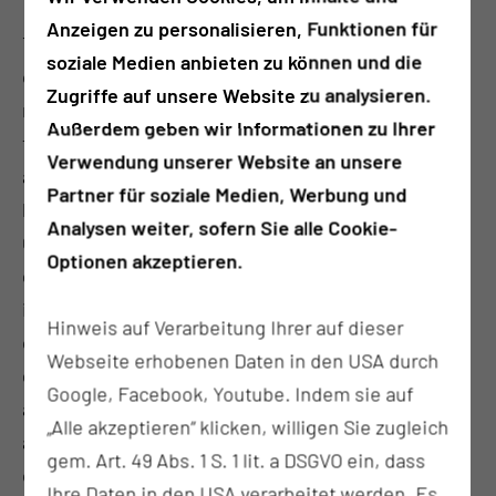
Anzeigen zu personalisieren, Funktionen für
The COVID-19 pandemic revealed a need for better
soziale Medien anbieten zu können und die
collaboration among research, care, and
Zugriffe auf unsere Website zu analysieren.
management in Germany as well as globally. Initially,
Außerdem geben wir Informationen zu Ihrer
there was a high demand for broad data collection
Verwendung unserer Website an unsere
across Germany, but as the pandemic evolved,
Partner für soziale Medien, Werbung und
localized data became increasingly necessary.
Analysen weiter, sofern Sie alle Cookie-
Customized dashboards and tools were rapidly
Optionen akzeptieren.
developed to provide timely and accurate
information. In Saxony, the DISPENSE project was
Hinweis auf Verarbeitung Ihrer auf dieser
created to predict short-term hospital bed capacity
Webseite erhobenen Daten in den USA durch
demands, and while it was successful, continuous
Google, Facebook, Youtube. Indem sie auf
adjustments and the initial monolithic system
„Alle akzeptieren“ klicken, willigen Sie zugleich
architecture of the application made it difficult to
gem. Art. 49 Abs. 1 S. 1 lit. a DSGVO ein, dass
customize and scale.
Ihre Daten in den USA verarbeitet werden. Es