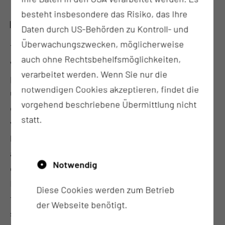
besteht insbesondere das Risiko, das Ihre
METHODS
Daten durch US-Behörden zu Kontroll- und
Überwachungszwecken, möglicherweise
To analyze the current state of the DISPENSE tool,
auch ohne Rechtsbehelfsmöglichkeiten,
we conducted an in-depth analysis of the data
verarbeitet werden. Wenn Sie nur die
processing steps and identified data flows
notwendigen Cookies akzeptieren, findet die
underlying users’ metrics and dashboards. We also
vorgehend beschriebene Übermittlung nicht
conducted a workshop to understand the different
statt.
views and constraints of specific user groups, and
brought together and clustered the information
according to content-related service areas to
Notwendig
determine functionality-related service groups.
Based on this analysis, we developed a concept for
Diese Cookies werden zum Betrieb
the system architecture, modularized the main
der Webseite benötigt.
services by assigning specialized applications and