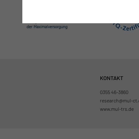
KONTAKT
0355 46-3860
research@mul-ct.
www.mul-trs.de