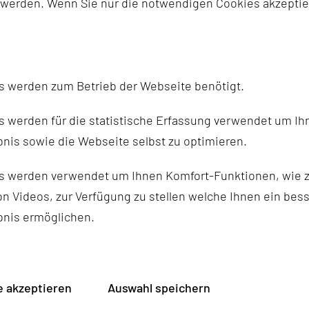
 werden. Wenn Sie nur die notwendigen Cookies akzeptie
l fibrillation is often limited. We present a case of a 67
led an undetected persistent left-sided superior caval v
of the left atrium (LA). This common vein exhibited low
s werden zum Betrieb der Webseite benötigt.
ained to the right atrium. We struggled to keep the ablat
owing of this vessel. The encircling ablation lines aroun
 werden für die statistische Erfassung verwendet um Ihr
e. In summary, imaging definitively helped to prepare the
nis sowie die Webseite selbst zu optimieren.
s werden verwendet um Ihnen Komfort-Funktionen, wie z
n Videos, zur Verfügung zu stellen welche Ihnen ein bes
bnis ermöglichen.
 akzeptieren
Auswahl speichern