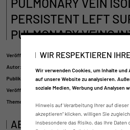
PULMONARY VEIN ISO
PERSISTENT LEFT SU
PULMONARY VEINS IN
WIR RESPEKTIEREN IHR
Veröffentlichungsdatum:
24.08.2021
Autor:
Dirk Grosse Meininghaus, Claudia Waniek, Th
Wir verwenden Cookies, um Inhalte und A
Publikationsart:
Artikel
auf unsere Website zu analysieren. Auß
soziale Medien, Werbung und Analysen we
Veröffentlichungsmedium:
Journal of Indian College
Themenschwerpunkte:
Kardiologie, Herzkrankheite
Hinweis auf Verarbeitung Ihrer auf diese
akzeptieren“ klicken, willigen Sie zugleic
ABSTRACT
insbesondere das Risiko, das Ihre Date