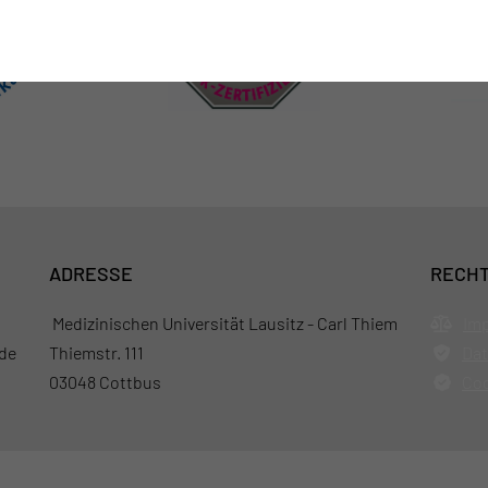
ADRESSE
RECHT
Medizinischen Universität Lausitz - Carl Thiem
Im
de
Thiemstr. 111
Dat
03048 Cottbus
Coo