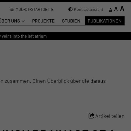
A
A
A
MUL-CT-STARTSEITE
Kontrastansicht
ÜBER UNS
PROJEKTE
STUDIEN
PUBLIKATIONEN
 veins into the left atrium
en zusammen. Einen Überblick über die daraus
Artikel teilen