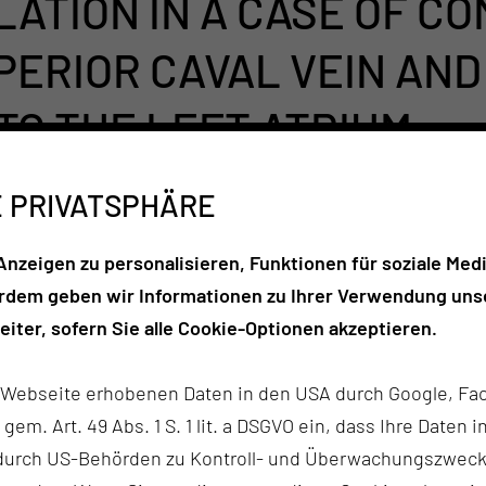
LATION IN A CASE OF C
PERIOR CAVAL VEIN AND
TO THE LEFT ATRIUM
E PRIVATSPHÄRE
omas Schulz, Anton Kushnir
nzeigen zu personalisieren, Funktionen für soziale Medi
erdem geben wir Informationen zu Ihrer Verwendung unse
iter, sofern Sie alle Cookie-Optionen akzeptieren.
 of Cardiology
n, Gesundheit, Thiem-Research
r Webseite erhobenen Daten in den USA durch Google, Fac
h gem. Art. 49 Abs. 1 S. 1 lit. a DSGVO ein, dass Ihre Date
n durch US-Behörden zu Kontroll- und Überwachungszwec