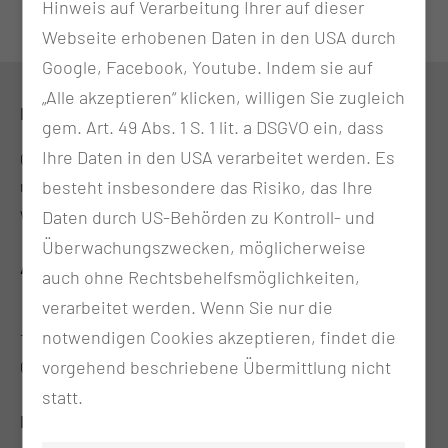
Hinweis auf Verarbeitung Ihrer auf dieser
Webseite erhobenen Daten in den USA durch
Google, Facebook, Youtube. Indem sie auf
„Alle akzeptieren“ klicken, willigen Sie zugleich
KONTAKT
gem. Art. 49 Abs. 1 S. 1 lit. a DSGVO ein, dass
Ihre Daten in den USA verarbeitet werden. Es
0355 46-3860
research@mul-ct.de
besteht insbesondere das Risiko, das Ihre
www.mul-trs.de
Daten durch US-Behörden zu Kontroll- und
Überwachungszwecken, möglicherweise
ADRESSE
auch ohne Rechtsbehelfsmöglichkeiten,
verarbeitet werden. Wenn Sie nur die
Medizinischen Universität Lausitz - Carl Thiem
notwendigen Cookies akzeptieren, findet die
Thiemstr. 111
vorgehend beschriebene Übermittlung nicht
03048 Cottbus
statt.
RECHTLICHES