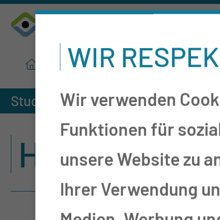
WIR RESPEK
MUL-CT-STARTSEITE
Wir verwenden Cooki
Studien
HiGHmed
Funktionen für sozia
HIGHMED
unsere Website zu a
Ihrer Verwendung uns
Medien, Werbung und 