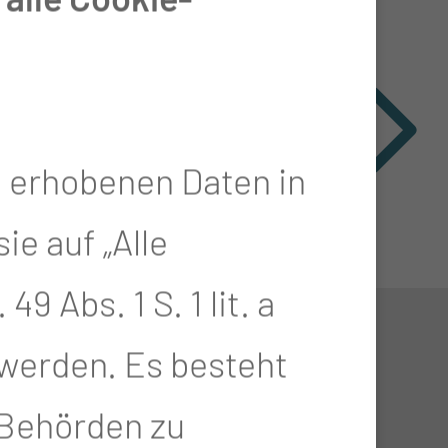
e erhobenen Daten in
e auf „Alle
9 Abs. 1 S. 1 lit. a
RECHTLICHES
 werden. Es besteht
-Behörden zu
 Thiem
Impressum