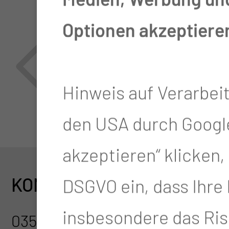
Optionen akzeptiere
Hinweis auf Verarbei
den USA durch Google
akzeptieren“ klicken, w
KONTAKT
ADRES
DSGVO ein, dass Ihre
insbesondere das Ris
0355 46-3860
Medizini