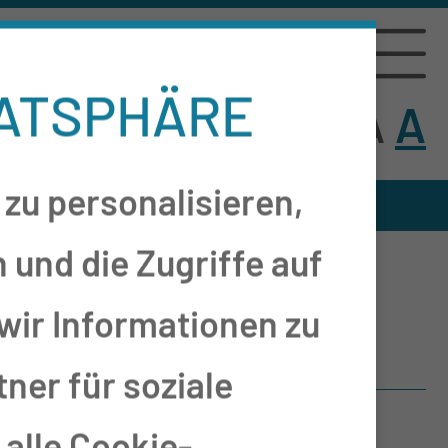
Navigation
VATSPHÄRE
A
A
A
Kontrastansicht
zu personalisieren,
 und die Zugriffe auf
wir Informationen zu
ner für soziale
alle Cookie-