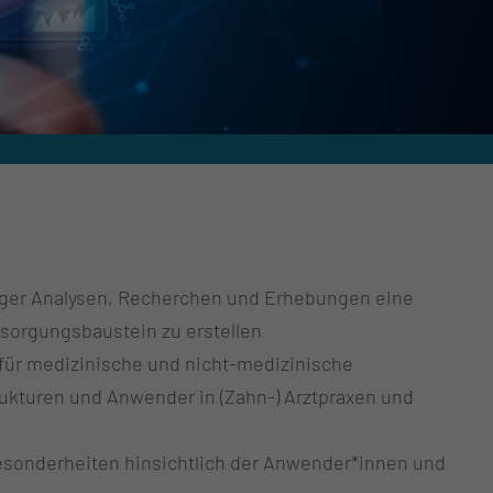
eiliger Analysen, Recherchen und Erhebungen eine
rsorgungsbaustein zu erstellen
 für medizinische und nicht-medizinische
rukturen und Anwender in (Zahn-) Arztpraxen und
besonderheiten hinsichtlich der Anwender*innen und