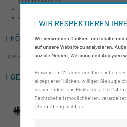
deren Kompetenzen
Fokus liegt auf der Herausarbeitung von Unters
Vorhandene Fähigkeiten sollen bewertet und Maß
WIR RESPEKTIEREN IHR
FÖRDERKENNZEICHEN
Wir verwenden Cookies, um Inhalte und A
auf unsere Website zu analysieren. Auß
soziale Medien, Werbung und Analysen we
03WIR6505B
Hinweis auf Verarbeitung Ihrer auf diese
GEFÖRDERT DURCH
akzeptieren“ klicken, willigen Sie zugleic
insbesondere das Risiko, das Ihre Date
Rechtsbehelfsmöglichkeiten, verarbeitet
Übermittlung nicht statt.