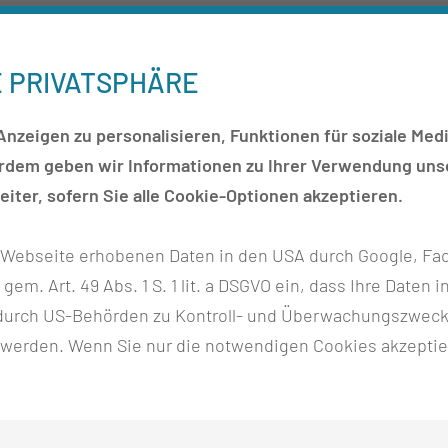
tützungs- und Anpassungserfordernissen
nahmen definiert werden, mit denen gesetzte Qualitätszi
E PRIVATSPHÄRE
nzeigen zu personalisieren, Funktionen für soziale Medi
erdem geben wir Informationen zu Ihrer Verwendung unse
iter, sofern Sie alle Cookie-Optionen akzeptieren.
r Webseite erhobenen Daten in den USA durch Google, Fac
h gem. Art. 49 Abs. 1 S. 1 lit. a DSGVO ein, dass Ihre Date
n durch US-Behörden zu Kontroll- und Überwachungszwec
 werden. Wenn Sie nur die notwendigen Cookies akzeptie