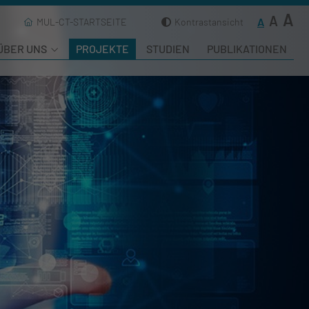
A
A
A
MUL-CT-STARTSEITE
Kontrastansicht
ÜBER UNS
PROJEKTE
STUDIEN
PUBLIKATIONEN