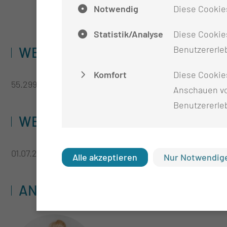
Notwendig
Diese Cookie
Statistik/Analyse
Diese Cookies
Benutzererleb
WELCHES VOLUMEN BESITZT DA
Komfort
Diese Cookie
55.299,59 Euro
Anschauen vo
Benutzererle
WELCHE LAUFZEIT HAT DAS PR
01.07.2023 - 31.06.2024
Alle akzeptieren
Nur Notwendige
ANSPRECHPARTNER