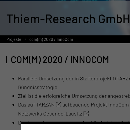
Thiem-Research GmbH
Projekte
com(m) 2020 / InnoCom
COM(M) 2020 / INNOCOM
Parallele Umsetzung der in Starterprojekt 1 (TA
Bündnisstrategie
Ziel ist die erfolgreiche Umsetzung der angestr
Das auf
TARZAN
aufbauende Projekt InnoCom 
Netzwerks Gesunde-Lausitz
Das Innovationsmanagement schließt dabei die Ad