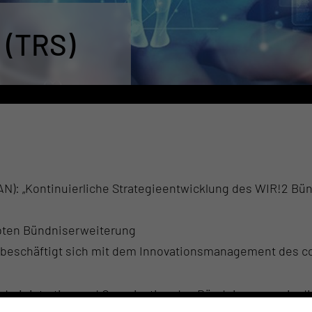
 (TRS)
RZAN): „Kontinuierliche Strategieentwicklung des WIR!2 B
ebten Bündniserweiterung
beschäftigt sich mit dem Innovationsmanagement des c
ministration und Organisation des Bündnisses sowie die 