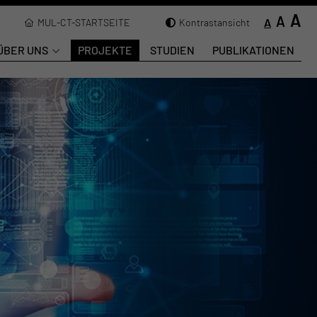
A
A
A
MUL-CT-STARTSEITE
Kontrastansicht
ÜBER UNS
PROJEKTE
STUDIEN
PUBLIKATIONEN