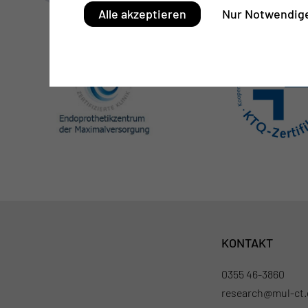
Alle akzeptieren
Nur Notwendige
KONTAKT
0355 46-3860
research@mul-ct.