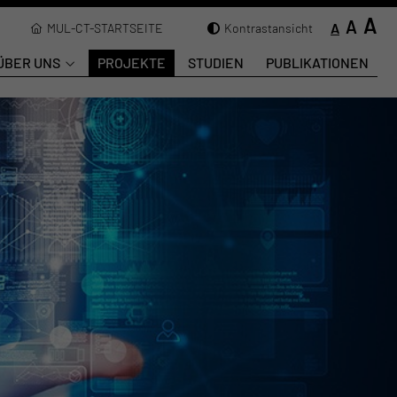
A
A
A
MUL-CT-STARTSEITE
Kontrastansicht
ÜBER UNS
PROJEKTE
STUDIEN
PUBLIKATIONEN