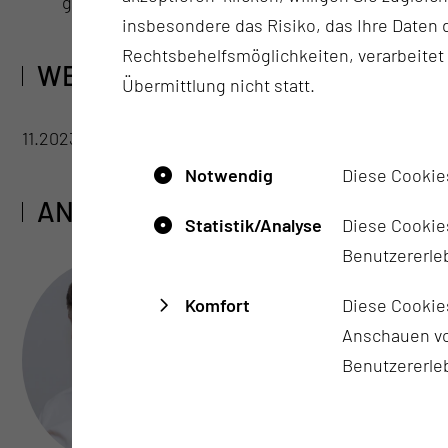
gestalten.
insbesondere das Risiko, das Ihre Date
Rechtsbehelfsmöglichkeiten, verarbeitet
WELCHE LAUFZEIT HAT DAS PR
Übermittlung nicht statt.
11.2023 - 10.2025
Notwendig
Diese Cookie
ANSPRECHPARTNER
Statistik/Analyse
Diese Cookies
Benutzererleb
Komfort
Diese Cookie
Michael Mallach
Anschauen vo
Tel.:
+49 355 46 3860
Benutzererle
Per E-Mail kontaktieren