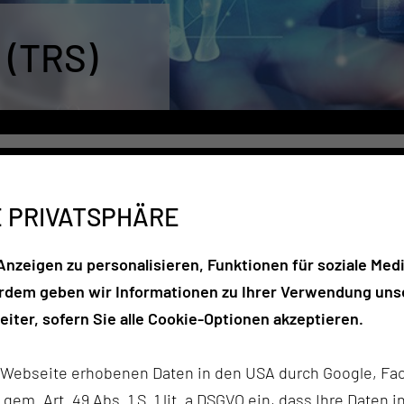
 (TRS)
E PRIVATSPHÄRE
 den Einsätzen des Rettungsdienstes und die medienbruch
nzeigen zu personalisieren, Funktionen für soziale Medi
erdem geben wir Informationen zu Ihrer Verwendung unse
ärzte geschaffen werden.
iter, sofern Sie alle Cookie-Optionen akzeptieren.
s mit der notwendigen Technik ausgestattet.
lt, sondern soll eine Integration in der vorhandenen Tele
r Webseite erhobenen Daten in den USA durch Google, Fac
 getestet werden, um mit diese danach die Ausbildung der
h gem. Art. 49 Abs. 1 S. 1 lit. a DSGVO ein, dass Ihre Date