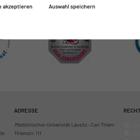
 akzeptieren
Auswahl speichern
ADRESSE
RECHT
Medizinischen Universität Lausitz - Carl Thiem
Im
de
Thiemstr. 111
Dat