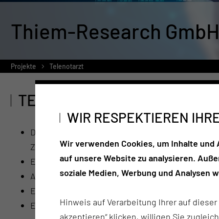
Thiem-Research GmbH
Projekte
Telenotarzt
TELENOTARZT
WIR RESPEKTIEREN IHR
Die Integration des Telenotarztes bei Bedarf in
Wir verwenden Cookies, um Inhalte und A
Zielklinik
auf unsere Website zu analysieren. Auß
Es sollen telemedizinische Arbeitsplätze für Not
soziale Medien, Werbung und Analysen we
Außerdem werden Fahrzeuge des Rettungsdienste
Es werden zudem keine zusätzlichen Systeme erstel
Hinweis auf Verarbeitung Ihrer auf diese
Es sollen digitale Musterprozesse entwickelt und
akzeptieren“ klicken, willigen Sie zugleic